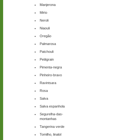
Manjerona
Mirto
Neroli
Niaouli
Oregão
Palmarosa
Patchouli
Petitgrain
Pimenta-negra
Pinheiro-bravo
Ravintsara
Rosa
Salva
Salva espanhola
Segurelha-das-
montanhas
Tangerina verde
Tomilho, linalol