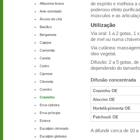
de espírito e melhora a
Alfazema-brava
poderoso efeito purifi
Anis-estrelado
músculos e as articulaç
Árvore-do-chá
Utilização
Basílico
Via oral: 1 a 2 gotas, 1 
Bergamota
de mel ou numa cháven
Cajeput
Via cutânea: massagem,
Camomila
óleo vegetal.
Canela
Difusão: 2 a 5 gotas, d
Cedro
dependendo do tamanho
Cipreste
Difusão concentrada
Citronela
Coentro
Cravinho OE
Cravinho
Alecrim OE
Erva-cidreira
Hortelã-pimenta OE
Erva-príncipe
Patchouli OE
Esteva
Eucalipto citronado
A difundir cerca de 10 a
Eucalipto globulus