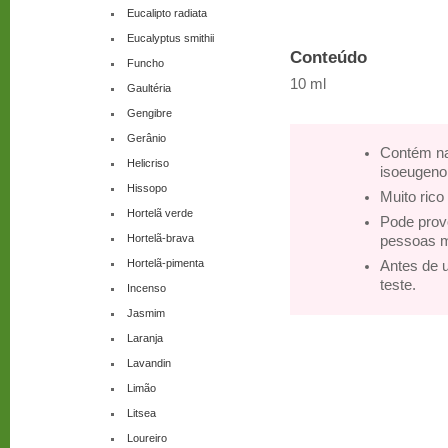
Eucalipto radiata
Eucalyptus smithii
Conteúdo
Funcho
10 ml
Gaultéria
Gengibre
Gerânio
Contém na
Helicriso
isoeugenol
Hissopo
Muito rico
Hortelã verde
Pode prov
Hortelã-brava
pessoas m
Hortelã-pimenta
Antes de 
teste.
Incenso
Jasmim
Laranja
Lavandin
Limão
Litsea
Loureiro