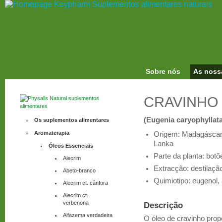
Sobre nós
As noss
CRAVINHO
(Eugenia caryophyllata
Os suplementos alimentares
Aromaterapia
Origem: Madagáscar 
Lanka
Óleos Essenciais
Parte da planta: botõe
Alecrim
Extracção: destilaçã
Abeto-branco
Quimiotipo: eugenol,
Alecrim ct. cânfora
Alecrim ct.
verbenona
Descrição
Alfazema verdadeira
O óleo de cravinho prop