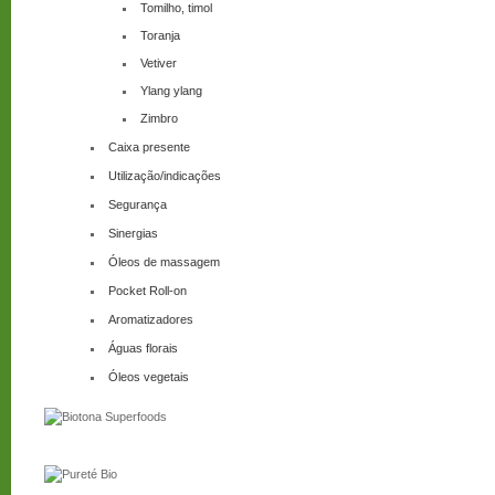
Tomilho, timol
Toranja
Vetiver
Ylang ylang
Zimbro
Caixa presente
Utilização/indicações
Segurança
Sinergias
Óleos de massagem
Pocket Roll-on
Aromatizadores
Águas florais
Óleos vegetais