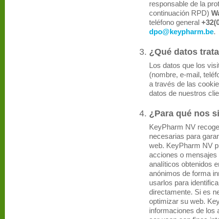
responsable de la pro
continuación RPD)
W
teléfono general
+32(0
dpo@keypharm.be
.
¿Qué datos trat
Los datos que los vis
(nombre, e-mail, telé
a través de las cookie
datos de nuestros clie
¿Para qué nos si
KeyPharm NV recoge 
necesarias para garan
web. KeyPharm NV pu
acciones o mensajes 
analíticos obtenidos 
anónimos de forma i
usarlos para identifica
directamente. Si es n
optimizar su web. K
informaciones de los 