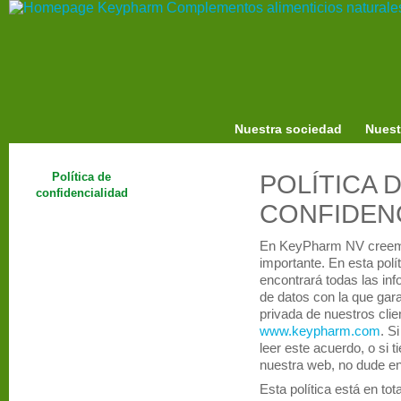
Nuestra sociedad
Nuest
Política de
POLÍTICA 
confidencialidad
CONFIDEN
En KeyPharm NV creemo
importante. En esta polí
encontrará todas las inf
de datos con la que gara
privada de nuestros cli
www.keypharm.com
. S
leer este acuerdo, o si 
nuestra web, no dude en 
Esta política está en to