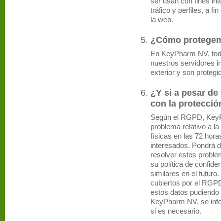
ser usan con fines int
tráfico y perfiles, a f
la web.
¿Cómo protegem
En KeyPharm NV, todo
nuestros servidores i
exterior y son protegid
¿Y si a pesar de
con la protecció
Según el RGPD, KeyP
problema relativo a l
físicas en las 72 hora
interesados. Pondrá d
resolver estos proble
su política de confide
similares en el futur
cubiertos por el RGPD
estos datos pudiendo 
KeyPharm NV, se info
si es necesario.