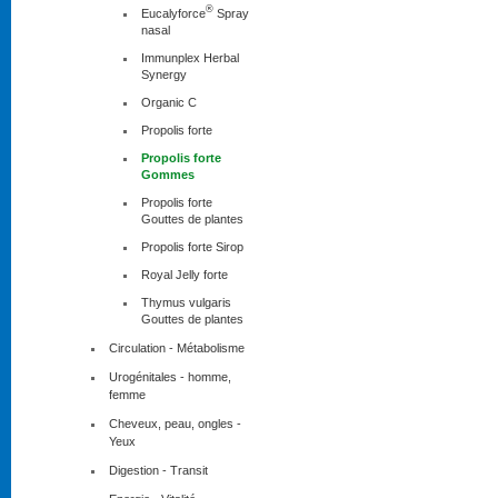
®
Eucalyforce
Spray
nasal
Immunplex Herbal
Synergy
Organic C
Propolis forte
Propolis forte
Gommes
Propolis forte
Gouttes de plantes
Propolis forte Sirop
Royal Jelly forte
Thymus vulgaris
Gouttes de plantes
Circulation - Métabolisme
Urogénitales - homme,
femme
Cheveux, peau, ongles -
Yeux
Digestion - Transit