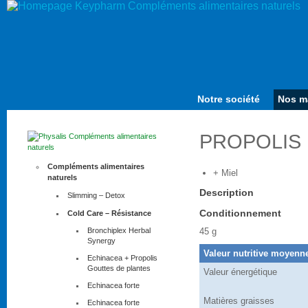
Notre société
Nos m
PROPOLIS
Compléments alimentaires
+ Miel
naturels
Description
Slimming – Detox
Conditionnement
Cold Care – Résistance
Bronchiplex Herbal
45 g
Synergy
Valeur nutritive moyenn
Echinacea + Propolis
Gouttes de plantes
Valeur énergétique
Echinacea forte
Matières graisses
Echinacea forte