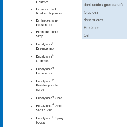
Gommes
dont acides gras saturés
Echinacea forte
Glucides
Gouttes de plantes
dont sucres
Echinacea forte
Infusion bio
Protéines
Echinacea forte
Sel
Sirop
®
Eucalyforce
Essential mix
®
Eucalyforce
Gommes
®
Eucalyforce
Infusion bio
®
Eucalyforce
Pastilles pour la
gorge
®
Eucalyforce
Sirop
®
Eucalyforce
Sirop
Sans sucre
®
Eucalyforce
Spray
buccal