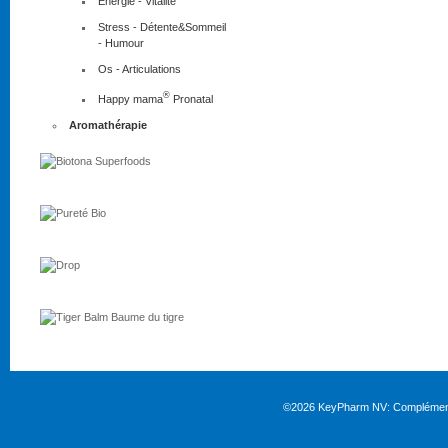
Energie - Vitalité
Stress - Détente&Sommeil
- Humour
Os - Articulations
®
Happy mama
Pronatal
Aromathérapie
©2026
KeyPharm NV:
Complément